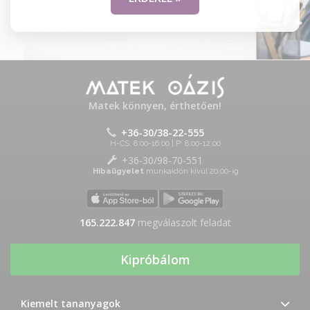
Matek könnyen, érthetően!
+36-30/38-22-555
H-CS: 8:00-16:00 | P: 8:00-12:00
+36-30/98-70-551
Hibaügyelet
munkaidőn kívül 20:00-ig
165.222.847
megválaszolt feladat
Kipróbálom
Kiemelt tananyagok