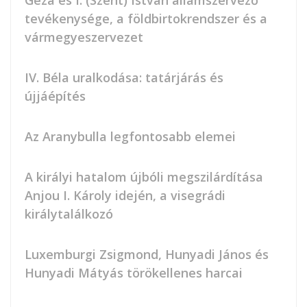
Géza és I. (Szent) István államszervező
tevékenysége, a földbirtokrendszer és a
vármegyeszervezet
IV. Béla uralkodása: tatárjárás és
újjáépítés
Az Aranybulla legfontosabb elemei
A királyi hatalom újbóli megszilárdítása
Anjou I. Károly idején, a visegrádi
királytalálkozó
Luxemburgi Zsigmond, Hunyadi János és
Hunyadi Mátyás törökellenes harcai