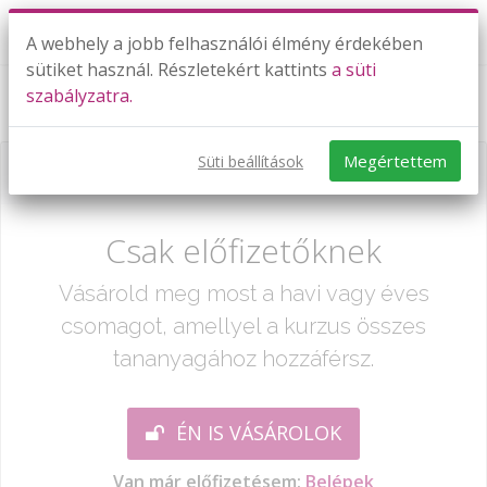
A webhely a jobb felhasználói élmény érdekében
sütiket használ. Részletekért kattints
a süti
szabályzatra.
A középkori magyar állam
Megértettem
Süti beállítások
Már csak egy lépés:
Csak előfizetőknek
Vásárold meg most a havi vagy éves
csomagot, amellyel a kurzus összes
tananyagához hozzáférsz.
ÉN IS VÁSÁROLOK
Van már előfizetésem:
Belépek