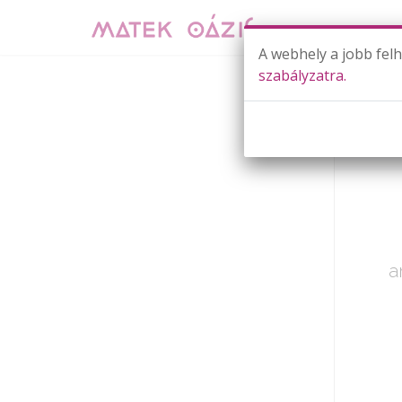
A webhely a jobb fel
szabályzatra.
Már cs
a