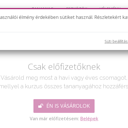
TANANYAG
ESZKÖZÖK
VÉLEMÉNY
használói élmény érdekében sütiket használ. Részletekért ka
Lendület
Süti beállítá
ak egy lépés:
Csak előfizetőknek
Vásárold meg most a havi vagy éves csomagot,
mellyel a kurzus összes tananyagához hozzáférs
ÉN IS VÁSÁROLOK
Van már előfizetésem:
Belépek