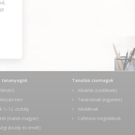
ul,
st
t tananyagok
Tanulási csomagok
felmérő
Vásárlás (szülőknek)
rkózási terv
Tanároknak (ingyenes)
 1–12. osztály
Iskoláknak
teli (matek-magyar)
Cafeteria megoldások
ségi (közép és emelt)