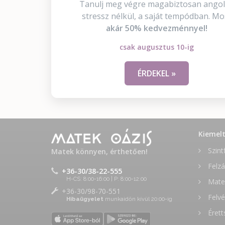
Tanulj meg végre magabiztosan angol
stressz nélkül, a saját tempódban. Mo
akár 50% kedvezménnyel!
csak augusztus 10-ig
ÉRDEKEL »
Kiemel
Szint
Matek könnyen, érthetően!
Felzá
+36-30/38-22-555
H-CS: 8:00-16:00 | P: 8:00-12:00
Matek
+36-30/98-70-551
Felvé
Hibaügyelet
munkaidőn kívül 20:00-ig
Érett