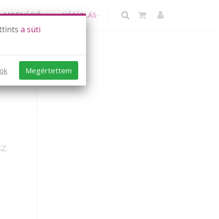
MOTIVÁCIÓ
VÁSÁRLÁS
ttints
a süti
Megértettem
sok
z.