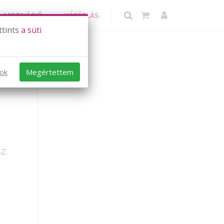
MOTIVÁCIÓ
VÁSÁRLÁS
ttints
a süti
Megértettem
sok
z.