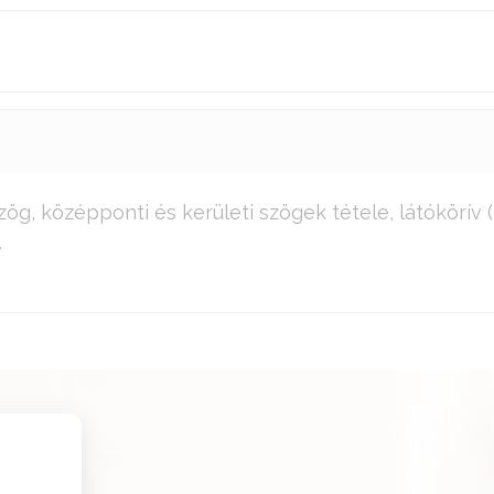
ög, középponti és kerületi szögek tétele, látókörív 
.