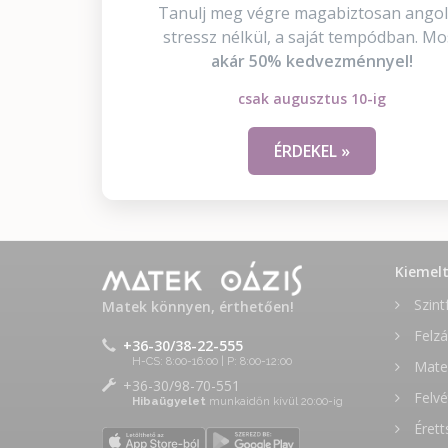
Tanulj meg végre magabiztosan angol
stressz nélkül, a saját tempódban. Mo
akár 50% kedvezménnyel!
csak augusztus 10-ig
ÉRDEKEL »
Kiemel
Szint
Matek könnyen, érthetően!
Felzá
+36-30/38-22-555
H-CS: 8:00-16:00 | P: 8:00-12:00
Matek
+36-30/98-70-551
Felvé
Hibaügyelet
munkaidőn kívül 20:00-ig
Érett