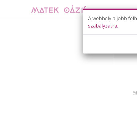
A webhely a jobb fel
szabályzatra.
Már cs
a