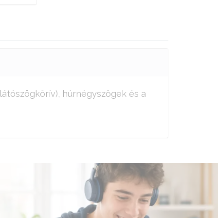
(látószögkörív), húrnégyszögek és a