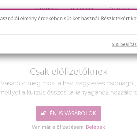
TANANYAG
ESZKÖZÖK
VÉLEMÉNY
használói élmény érdekében sütiket használ. Részletekért ka
Körrel kapcsolatos tételek 2.
Süti beállítá
ak egy lépés:
Csak előfizetőknek
Vásárold meg most a havi vagy éves csomagot,
mellyel a kurzus összes tananyagához hozzáférs
ÉN IS VÁSÁROLOK
Van már előfizetésem:
Belépek