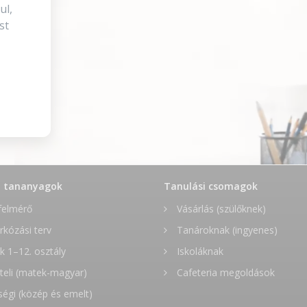
ul,
st
t tananyagok
Tanulási csomagok
felmérő
Vásárlás (szülőknek)
rkózási terv
Tanároknak (ingyenes)
 1–12. osztály
Iskoláknak
teli (matek-magyar)
Cafeteria megoldások
ségi (közép és emelt)