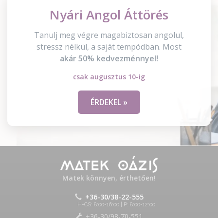
Nyári Angol Áttörés
Tanulj meg végre magabiztosan angolul,
stressz nélkül, a saját tempódban. Most
akár 50% kedvezménnyel!
csak augusztus 10-ig
ÉRDEKEL »
Matek könnyen, érthetően!
+36-30/38-22-555
H-CS: 8:00-16:00 | P: 8:00-12:00
+36-30/98-70-551