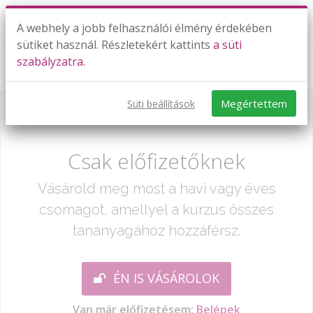
A webhely a jobb felhasználói élmény érdekében
sütiket használ. Részletekért kattints
a süti
szabályzatra.
Kémiai számítások - gyakorlás 4.
Megértettem
Süti beállítások
Már csak egy lépés:
Csak előfizetőknek
Vásárold meg most a havi vagy éves
csomagot, amellyel a kurzus összes
tananyagához hozzáférsz.
ÉN IS VÁSÁROLOK
Van már előfizetésem:
Belépek