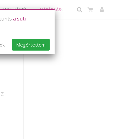
MOTIVÁCIÓ
VÁSÁRLÁS
ttints
a süti
Megértettem
sok
z.