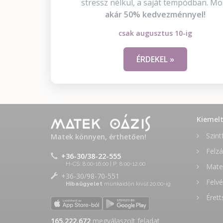
stressz nélkül, a saját tempódban. Mo
akár 50% kedvezménnyel!
csak augusztus 10-ig
ÉRDEKEL »
Kiemel
Szint
Matek könnyen, érthetően!
Felzá
+36-30/38-22-555
H-CS: 8:00-16:00 | P: 8:00-12:00
Matek
+36-30/98-70-551
Felvé
Hibaügyelet
munkaidőn kívül 20:00-ig
Érett
165.222.672
megválaszolt feladat