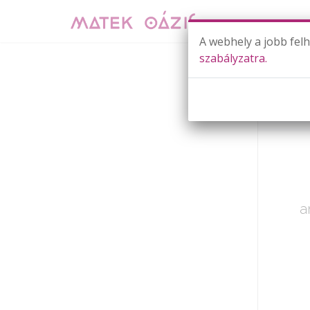
A webhely a jobb fel
szabályzatra.
Már cs
a