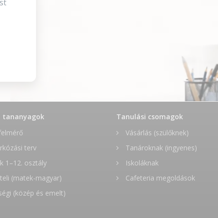
st
t tananyagok
Tanulási csomagok
felmérő
Vásárlás (szülőknek)
rkózási terv
Tanároknak (ingyenes)
 1–12. osztály
Iskoláknak
teli (matek-magyar)
Cafeteria megoldások
ségi (közép és emelt)