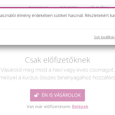
TANANYAG
ESZKÖZÖK
VÉLEMÉNY
használói élmény érdekében sütiket használ. Részletekért ka
Szorzás/osztás (+/-)
Süti beállítá
ak egy lépés:
Csak előfizetőknek
Vásárold meg most a havi vagy éves csomagot,
mellyel a kurzus összes tananyagához hozzáférs
ÉN IS VÁSÁROLOK
Van már előfizetésem:
Belépek