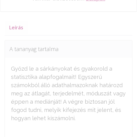
Leírás
A tananyag tartalma
Győzd le a sárkányokat és gyakorold a
statisztika alapfogalmait! Egyszerű
számokból álló adathalmazoknak határozd
meg az átlagát, terjedelmét, móduszát vagy
éppen a mediánját! A végre biztosan jól
fogod tudni, melyik kifejezés mit jelent, és
hogyan lehet kiszámolni.