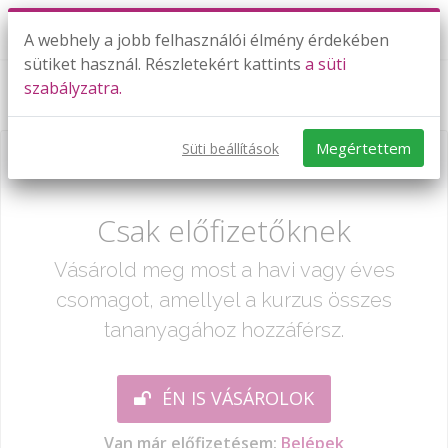
A webhely a jobb felhasználói élmény érdekében
sütiket használ. Részletekért kattints
a süti
szabályzatra.
Statisztika
Megértettem
Süti beállítások
Már csak egy lépés:
Csak előfizetőknek
Vásárold meg most a havi vagy éves
csomagot, amellyel a kurzus összes
tananyagához hozzáférsz.
ÉN IS VÁSÁROLOK
Van már előfizetésem:
Belépek