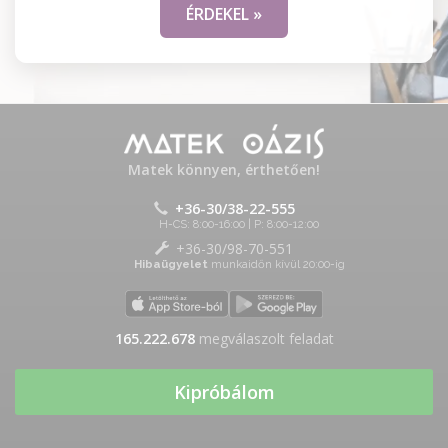
ÉRDEKEL »
Matek könnyen, érthetően!
+36-30/38-22-555
H-CS: 8:00-16:00 | P: 8:00-12:00
+36-30/98-70-551
Hibaügyelet
munkaidőn kívül 20:00-ig
165.222.678
megválaszolt feladat
Kipróbálom