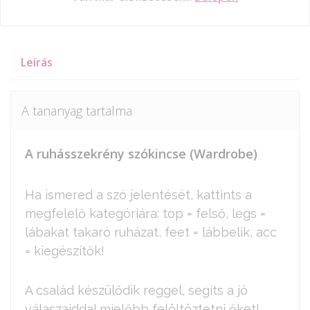
Leírás
A tananyag tartalma
A ruhásszekrény szókincse (Wardrobe)
Ha ismered a szó jelentését, kattints a
megfelelő kategóriára: top = felső, legs =
lábakat takaró ruházat, feet = lábbelik, acc
= kiegészítők!
A család készülődik reggel, segíts a jó
válaszaiddal mielőbb felöltöztetni őket!