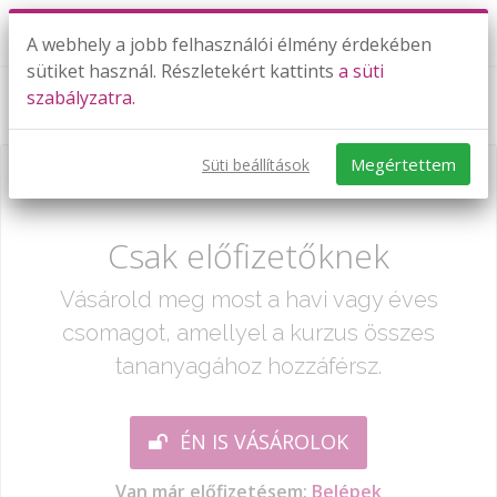
A webhely a jobb felhasználói élmény érdekében
sütiket használ. Részletekért kattints
a süti
szabályzatra.
Öltöztesd fel a családot!
Megértettem
Süti beállítások
Már csak egy lépés:
Csak előfizetőknek
Vásárold meg most a havi vagy éves
csomagot, amellyel a kurzus összes
tananyagához hozzáférsz.
ÉN IS VÁSÁROLOK
Van már előfizetésem:
Belépek