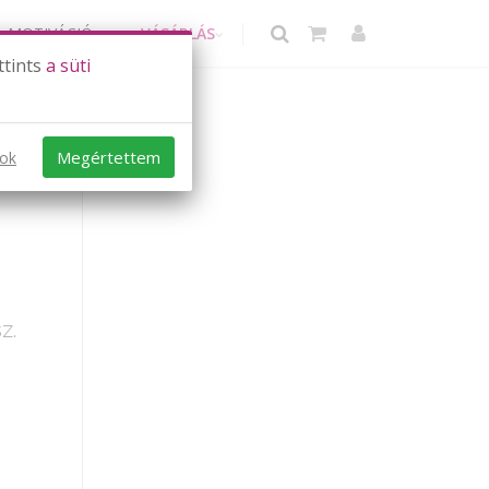
MOTIVÁCIÓ
VÁSÁRLÁS
ttints
a süti
Megértettem
sok
z.