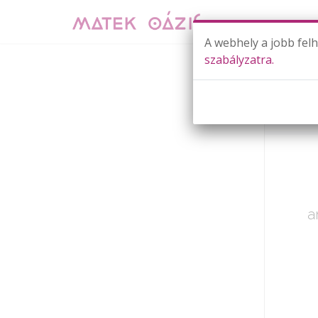
A webhely a jobb fel
szabályzatra.
Már cs
a