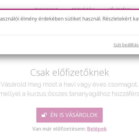
TANANYAG
ESZKÖZÖK
VÉLEMÉNY
használói élmény érdekében sütiket használ. Részletekért ka
Barlangi vadászat - Számok 20-ig (2)
Süti beállítá
ak egy lépés:
Csak előfizetőknek
Vásárold meg most a havi vagy éves csomagot,
mellyel a kurzus összes tananyagához hozzáférs
ÉN IS VÁSÁROLOK
Van már előfizetésem:
Belépek