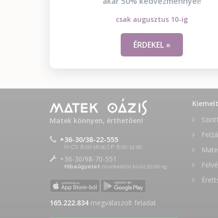
akár 50% kedvezménnyel!
csak augusztus 10-ig
ÉRDEKEL »
Kiemel
Szint
Matek könnyen, érthetően!
Felzá
+36-30/38-22-555
H-CS: 8:00-16:00 | P: 8:00-12:00
Matek
+36-30/98-70-551
Felvé
Hibaügyelet
munkaidőn kívül 20:00-ig
Érett
165.222.834
megválaszolt feladat