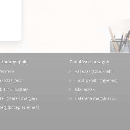
t tananyagok
Tanulási csomagok
felmérő
Vásárlás (szülőknek)
rkózási terv
Tanároknak (ingyenes)
 1–12. osztály
Iskoláknak
teli (matek-magyar)
Cafeteria megoldások
ségi (közép és emelt)