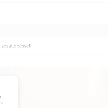
ízesátlépéssel!
ul,
st