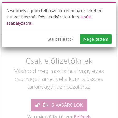
A webhely a jobb felhasználói élmény érdekében
sütiket használ. Részletekért kattints
a süti
szabályzatra.
Algebrai feladatok
Megértettem
Süti beállítások
Már csak egy lépés:
Csak előfizetőknek
Vásárold meg most a havi vagy éves
csomagot, amellyel a kurzus összes
tananyagához hozzáférsz.
ÉN IS VÁSÁROLOK
Van már előfizetésem:
Belépek