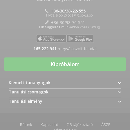
+36-30/38-22-555
H-CS: 8:00-16:00 | P: 8:00-12:00
+36-30/98-70-551
Hibaügyelet
munkaidőn kívül 20:00-ig
165.222.941
megválaszolt feladat
Kipróbálom
Kiemelt tananyagok
Tanulási csomagok
Tanulási élmény
Rólunk
Kapcsolat
CIB tájékoztató
ÁSZF