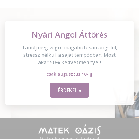
Nyári Angol Áttörés
Tanulj meg végre magabiztosan angolul,
stressz nélkül, a saját tempódban. Most
akár 50% kedvezménnyel!
csak augusztus 10-ig
ÉRDEKEL »
Matek könnyen, érthetően!