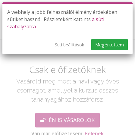
A webhely a jobb felhasználói élmény érdekében
sütiket használ. Részletekért kattints
a süti
szabályzatra.
9-es szorzótábla
Megértettem
Süti beállítások
Már csak egy lépés:
Csak előfizetőknek
Vásárold meg most a havi vagy éves
csomagot, amellyel a kurzus összes
tananyagához hozzáférsz.
ÉN IS VÁSÁROLOK
Van már előfizetésem:
Belépek