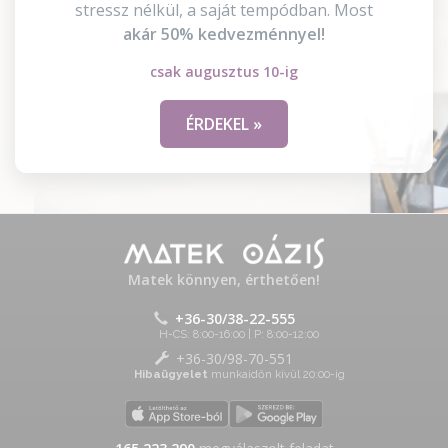
stressz nélkül, a saját tempódban. Most
akár 50% kedvezménnyel!
csak augusztus 10-ig
ÉRDEKEL »
Matek könnyen, érthetően!
+36-30/38-22-555
H-CS: 8:00-16:00 | P: 8:00-12:00
+36-30/98-70-551
Hibaügyelet
munkaidőn kívül 20:00-ig