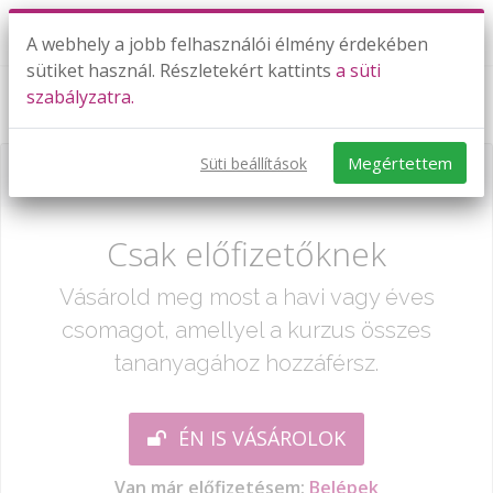
A webhely a jobb felhasználói élmény érdekében
sütiket használ. Részletekért kattints
a süti
szabályzatra.
Ismétlés 20-ig - gyakorlás 1.
Megértettem
Süti beállítások
Már csak egy lépés:
Csak előfizetőknek
Vásárold meg most a havi vagy éves
csomagot, amellyel a kurzus összes
tananyagához hozzáférsz.
ÉN IS VÁSÁROLOK
Van már előfizetésem:
Belépek