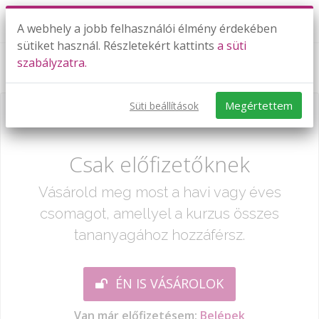
A webhely a jobb felhasználói élmény érdekében
sütiket használ. Részletekért kattints
a süti
szabályzatra.
Ismétlés 20-ig 2.
Megértettem
Süti beállítások
Már csak egy lépés:
Csak előfizetőknek
Vásárold meg most a havi vagy éves
csomagot, amellyel a kurzus összes
tananyagához hozzáférsz.
ÉN IS VÁSÁROLOK
Van már előfizetésem:
Belépek