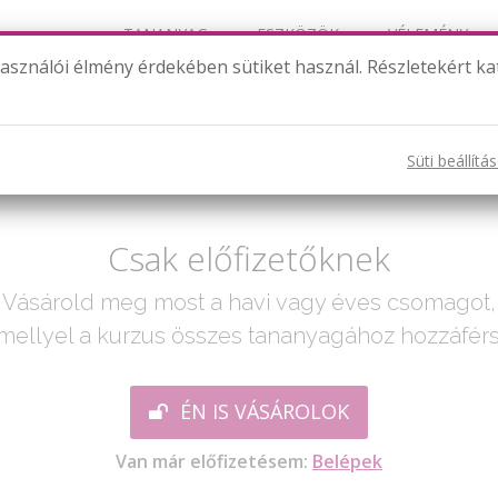
TANANYAG
ESZKÖZÖK
VÉLEMÉNY
használói élmény érdekében sütiket használ. Részletekért ka
Számok 3-ig II. rész
Süti beállítá
ak egy lépés:
Csak előfizetőknek
Vásárold meg most a havi vagy éves csomagot,
mellyel a kurzus összes tananyagához hozzáférs
ÉN IS VÁSÁROLOK
Van már előfizetésem:
Belépek