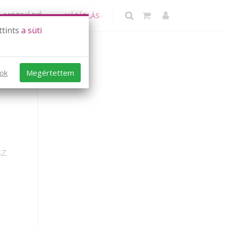
MOTIVÁCIÓ
VÁSÁRLÁS
ttints
a süti
Megértettem
sok
z.