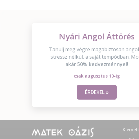
Nyári Angol Áttörés
Tanulj meg végre magabiztosan angol
stressz nélkül, a saját tempódban. Mo
akár 50% kedvezménnyel!
csak augusztus 10-ig
ÉRDEKEL »
Kiemel