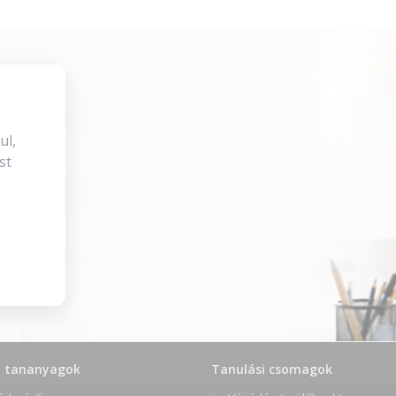
ul,
st
t tananyagok
Tanulási csomagok