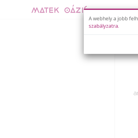
A webhely a jobb fel
szabályzatra.
Már cs
a