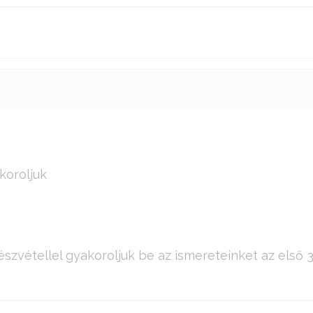
koroljuk
észvétellel gyakoroljuk be az ismereteinket az első 3