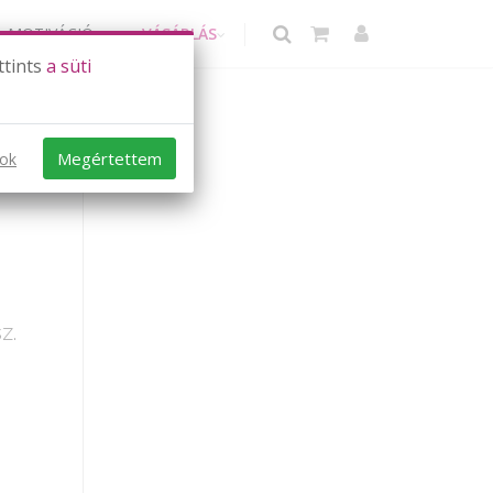
MOTIVÁCIÓ
VÁSÁRLÁS
ttints
a süti
Megértettem
sok
z.