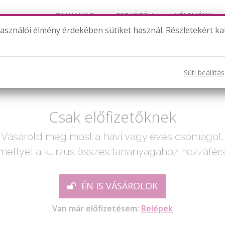
TANANYAG
ESZKÖZÖK
VÉLEMÉNY
használói élmény érdekében sütiket használ. Részletekért ka
Írásbeli szorzás gyakorlása
Süti beállítá
ak egy lépés:
Csak előfizetőknek
Vásárold meg most a havi vagy éves csomagot,
mellyel a kurzus összes tananyagához hozzáférs
ÉN IS VÁSÁROLOK
Van már előfizetésem:
Belépek