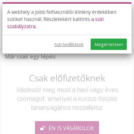
A webhely a jobb felhasználói élmény érdekében
sütiket használ. Részletekért kattints
a süti
szabályzatra.
Írásbeli összeadás-kivonás - szöveges
feladatok
Megértettem
Süti beállítások
Már csak egy lépés:
Csak előfizetőknek
Vásárold meg most a havi vagy éves
csomagot, amellyel a kurzus összes
tananyagához hozzáférsz.
ÉN IS VÁSÁROLOK