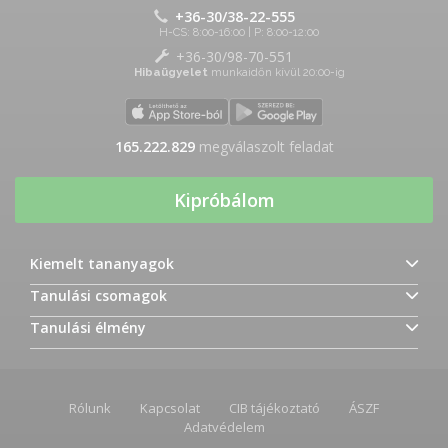
+36-30/38-22-555
H-CS: 8:00-16:00 | P: 8:00-12:00
+36-30/98-70-551
Hibaügyelet
munkaidőn kívül 20:00-ig
165.222.829
megválaszolt feladat
Kipróbálom
Kiemelt tananyagok
Tanulási csomagok
Tanulási élmény
Rólunk
Kapcsolat
CIB tájékoztató
ÁSZF
Adatvédelem