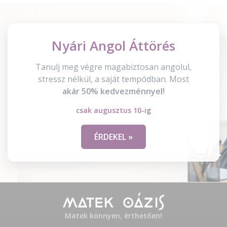
Nyári Angol Áttörés
Tanulj meg végre magabiztosan angolul,
stressz nélkül, a saját tempódban. Most
akár 50% kedvezménnyel!
csak augusztus 10-ig
ÉRDEKEL »
Matek könnyen, érthetően!