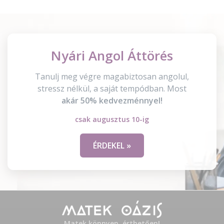
Nyári Angol Áttörés
Tanulj meg végre magabiztosan angolul,
stressz nélkül, a saját tempódban. Most
akár 50% kedvezménnyel!
csak augusztus 10-ig
ÉRDEKEL »
Matek könnyen, érthetően!