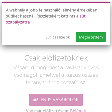
A webhely a jobb felhasználói élmény érdekében
sütiket használ. Részletekért kattints
a süti
szabályzatra.
Integrálási módszerek 1.
Megértettem
Süti beállítások
Már csak egy lépés:
Csak előfizetőknek
Vásárold meg most a havi vagy éves
csomagot, amellyel a kurzus összes
tananyagához hozzáférsz.
ÉN IS VÁSÁROLOK
Van már előfizetésem:
Belépek