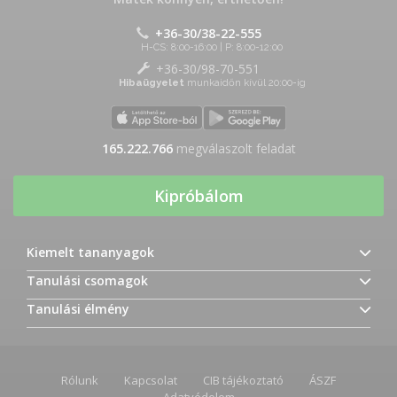
+36-30/38-22-555
H-CS: 8:00-16:00 | P: 8:00-12:00
+36-30/98-70-551
Hibaügyelet
munkaidőn kívül 20:00-ig
165.222.766
megválaszolt feladat
Kipróbálom
Kiemelt tananyagok
Tanulási csomagok
Tanulási élmény
Rólunk
Kapcsolat
CIB tájékoztató
ÁSZF