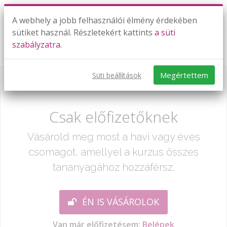
A webhely a jobb felhasználói élmény érdekében
sütiket használ. Részletekért kattints
a süti
szabályzatra.
Halmazok - alapfogalmak
Megértettem
Süti beállítások
Már csak egy lépés:
Csak előfizetőknek
Vásárold meg most a havi vagy éves
csomagot, amellyel a kurzus összes
tananyagához hozzáférsz.
ÉN IS VÁSÁROLOK
Van már előfizetésem:
Belépek