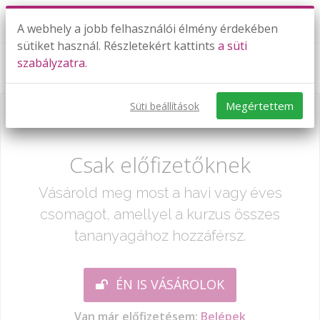
A webhely a jobb felhasználói élmény érdekében
sütiket használ. Részletekért kattints
a süti
szabályzatra.
Másodfokú egyenletek gyakorlása
Megértettem
Süti beállítások
Már csak egy lépés:
Csak előfizetőknek
Vásárold meg most a havi vagy éves
csomagot, amellyel a kurzus összes
tananyagához hozzáférsz.
ÉN IS VÁSÁROLOK
Van már előfizetésem:
Belépek