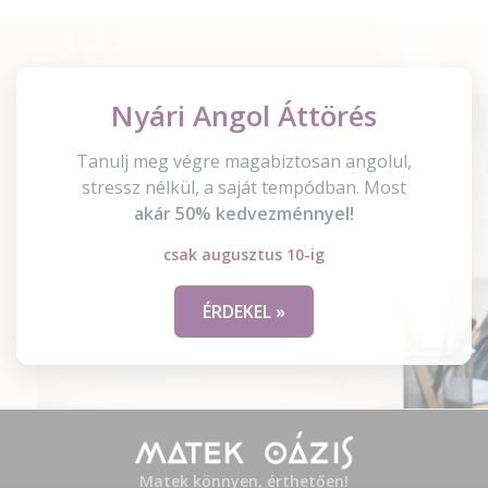
Nyári Angol Áttörés
Tanulj meg végre magabiztosan angolul,
stressz nélkül, a saját tempódban. Most
akár 50% kedvezménnyel!
csak augusztus 10-ig
ÉRDEKEL »
Matek könnyen, érthetően!