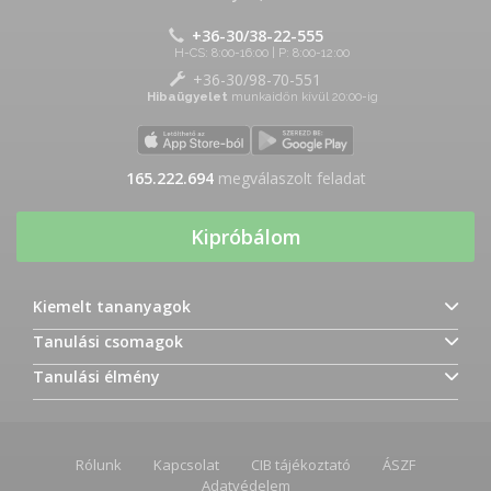
+36-30/38-22-555
H-CS: 8:00-16:00 | P: 8:00-12:00
+36-30/98-70-551
Hibaügyelet
munkaidőn kívül 20:00-ig
165.222.694
megválaszolt feladat
Kipróbálom
Kiemelt tananyagok
Tanulási csomagok
Tanulási élmény
Rólunk
Kapcsolat
CIB tájékoztató
ÁSZF
Adatvédelem