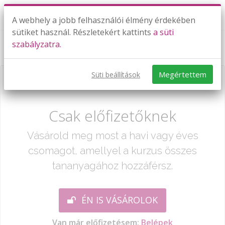
A webhely a jobb felhasználói élmény érdekében
sütiket használ. Részletekért kattints
a süti
szabályzatra.
A cos x általánosítása
Megértettem
Süti beállítások
Már csak egy lépés:
Csak előfizetőknek
Vásárold meg most a havi vagy éves
csomagot, amellyel a kurzus összes
tananyagához hozzáférsz.
ÉN IS VÁSÁROLOK
Van már előfizetésem:
Belépek