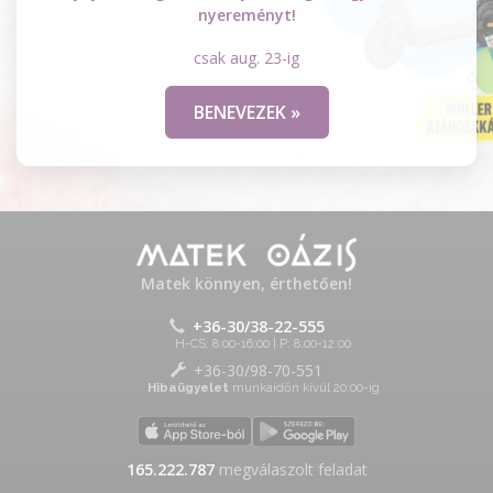
nyereményt!
csak aug. 23-ig
BENEVEZEK »
Matek könnyen, érthetően!
+36-30/38-22-555
H-CS: 8:00-16:00 | P: 8:00-12:00
+36-30/98-70-551
Hibaügyelet
munkaidőn kívül 20:00-ig
165.222.787
megválaszolt feladat