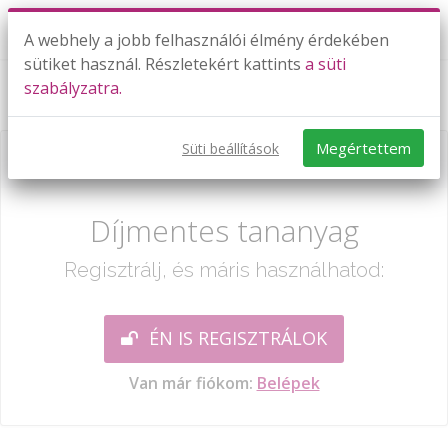
A webhely a jobb felhasználói élmény érdekében
sütiket használ. Részletekért kattints
a süti
szabályzatra.
Ige I.
Megértettem
Süti beállítások
Már csak egy lépés:
Díjmentes tananyag
Regisztrálj, és máris használhatod:
ÉN IS REGISZTRÁLOK
Van már fiókom:
Belépek