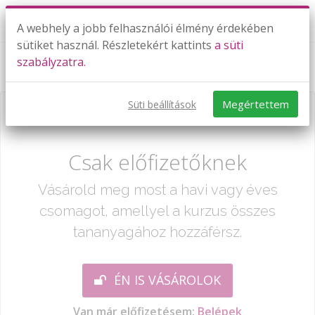
A webhely a jobb felhasználói élmény érdekében
sütiket használ. Részletekért kattints
a süti
szabályzatra.
I used to ride - Régen lovagoltam
Megértettem
Süti beállítások
Már csak egy lépés:
Csak előfizetőknek
Vásárold meg most a havi vagy éves
csomagot, amellyel a kurzus összes
tananyagához hozzáférsz.
ÉN IS VÁSÁROLOK
Van már előfizetésem:
Belépek