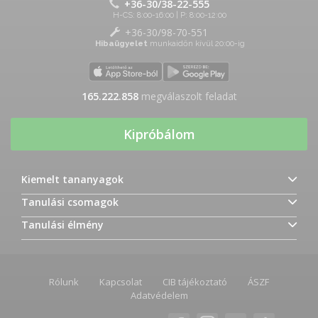
+36-30/38-22-555
H-CS: 8:00-16:00 | P: 8:00-12:00
+36-30/98-70-551
Hibaügyelet
munkaidőn kívül 20:00-ig
165.222.858
megválaszolt feladat
Kipróbálom
Kiemelt tananyagok
Tanulási csomagok
Tanulási élmény
Rólunk
Kapcsolat
CIB tájékoztató
ÁSZF
Adatvédelem