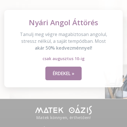
Nyári Angol Áttörés
Tanulj meg végre magabiztosan angolul,
stressz nélkül, a saját tempódban. Most
akár 50% kedvezménnyel!
csak augusztus 10-ig
ÉRDEKEL »
Matek könnyen, érthetően!