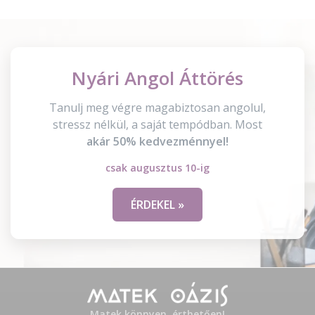
Nyári Angol Áttörés
Tanulj meg végre magabiztosan angolul,
stressz nélkül, a saját tempódban. Most
akár 50% kedvezménnyel!
csak augusztus 10-ig
ÉRDEKEL »
Matek könnyen, érthetően!