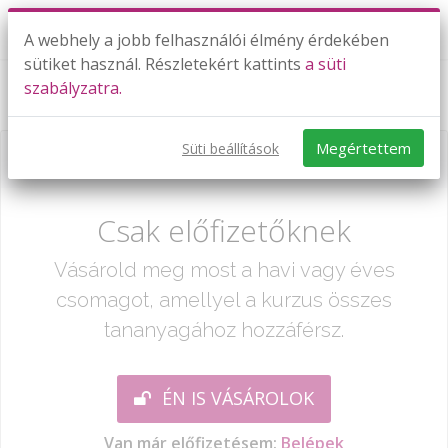
A webhely a jobb felhasználói élmény érdekében
sütiket használ. Részletekért kattints
a süti
szabályzatra.
I. Permutációk és variációk
Megértettem
Süti beállítások
Már csak egy lépés:
Csak előfizetőknek
Vásárold meg most a havi vagy éves
csomagot, amellyel a kurzus összes
tananyagához hozzáférsz.
ÉN IS VÁSÁROLOK
Van már előfizetésem:
Belépek