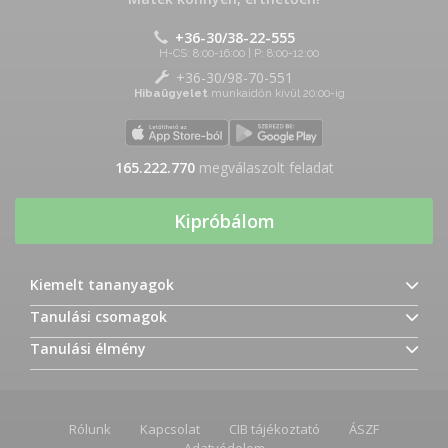
+36-30/38-22-555
H-CS: 8:00-16:00 | P: 8:00-12:00
+36-30/98-70-551
Hibaügyelet
munkaidőn kívül 20:00-ig
165.222.770
megválaszolt feladat
Kipróbálom
Kiemelt tananyagok
Tanulási csomagok
Tanulási élmény
Rólunk
Kapcsolat
CIB tájékoztató
ÁSZF