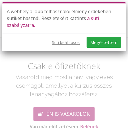
A webhely a jobb felhasználói élmény érdekében
sütiket használ. Részletekért kattints
a süti
szabályzatra.
Helyiérték
Megértettem
Süti beállítások
Már csak egy lépés:
Csak előfizetőknek
Vásárold meg most a havi vagy éves
csomagot, amellyel a kurzus összes
tananyagához hozzáférsz.
ÉN IS VÁSÁROLOK
Van már előfizetésem:
Belépek