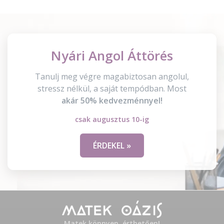
Nyári Angol Áttörés
Tanulj meg végre magabiztosan angolul,
stressz nélkül, a saját tempódban. Most
akár 50% kedvezménnyel!
csak augusztus 10-ig
ÉRDEKEL »
Matek könnyen, érthetően!