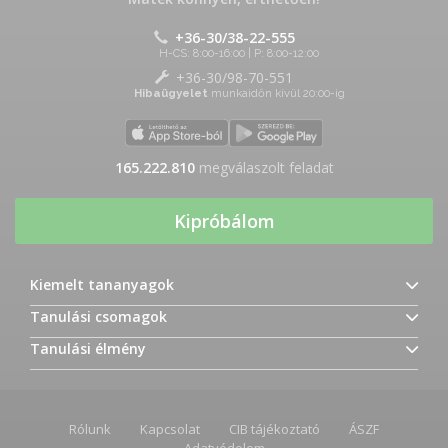
+36-30/38-22-555
H-CS: 8:00-16:00 | P: 8:00-12:00
+36-30/98-70-551
Hibaügyelet
munkaidőn kívül 20:00-ig
165.222.810
megválaszolt feladat
Kipróbálom
Kiemelt tananyagok
Tanulási csomagok
Tanulási élmény
Rólunk
Kapcsolat
CIB tájékoztató
ÁSZF