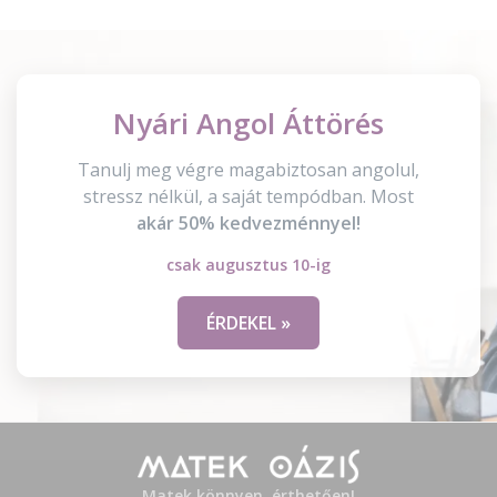
Nyári Angol Áttörés
Tanulj meg végre magabiztosan angolul,
stressz nélkül, a saját tempódban. Most
akár 50% kedvezménnyel!
csak augusztus 10-ig
ÉRDEKEL »
Matek könnyen, érthetően!