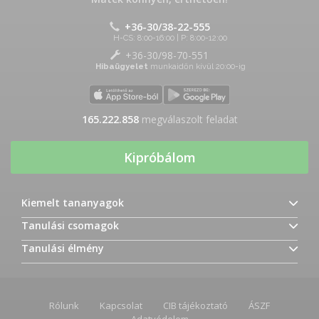
+36-30/38-22-555
H-CS: 8:00-16:00 | P: 8:00-12:00
+36-30/98-70-551
Hibaügyelet
munkaidőn kívül 20:00-ig
165.222.858
megválaszolt feladat
Kipróbálom
Kiemelt tananyagok
Tanulási csomagok
Tanulási élmény
Rólunk
Kapcsolat
CIB tájékoztató
ÁSZF