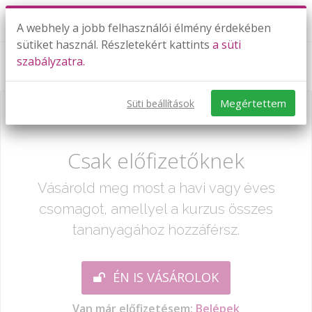
A webhely a jobb felhasználói élmény érdekében
sütiket használ. Részletekért kattints
a süti
szabályzatra.
Határozott integrál és alkalmazásai
Megértettem
Süti beállítások
Már csak egy lépés:
Csak előfizetőknek
Vásárold meg most a havi vagy éves
csomagot, amellyel a kurzus összes
tananyagához hozzáférsz.
ÉN IS VÁSÁROLOK
Van már előfizetésem:
Belépek