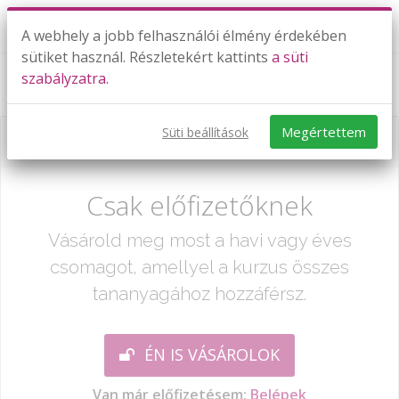
A webhely a jobb felhasználói élmény érdekében
sütiket használ. Részletekért kattints
a süti
szabályzatra.
Gömbtükrök - domború tükör
Megértettem
Süti beállítások
Már csak egy lépés:
Csak előfizetőknek
Vásárold meg most a havi vagy éves
csomagot, amellyel a kurzus összes
tananyagához hozzáférsz.
ÉN IS VÁSÁROLOK
Van már előfizetésem:
Belépek