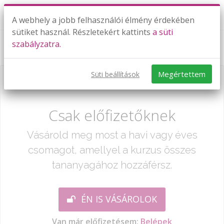
A webhely a jobb felhasználói élmény érdekében
sütiket használ. Részletekért kattints
a süti
szabályzatra.
Gázok, gázelegyek - gyakorló feladatok
Megértettem
Süti beállítások
Már csak egy lépés:
Csak előfizetőknek
Vásárold meg most a havi vagy éves
csomagot, amellyel a kurzus összes
tananyagához hozzáférsz.
ÉN IS VÁSÁROLOK
Van már előfizetésem:
Belépek