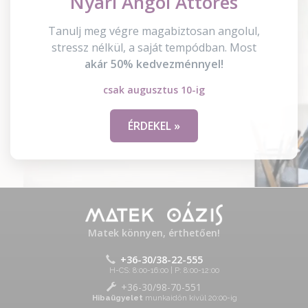
Nyári Angol Áttörés
Tanulj meg végre magabiztosan angolul,
stressz nélkül, a saját tempódban. Most
akár 50% kedvezménnyel!
csak augusztus 10-ig
ÉRDEKEL »
Matek könnyen, érthetően!
+36-30/38-22-555
H-CS: 8:00-16:00 | P: 8:00-12:00
+36-30/98-70-551
Hibaügyelet
munkaidőn kívül 20:00-ig