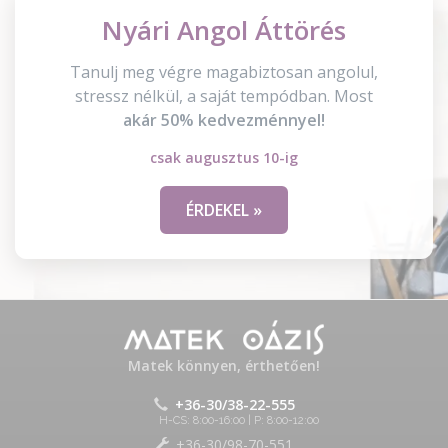
Nyári Angol Áttörés
Tanulj meg végre magabiztosan angolul,
stressz nélkül, a saját tempódban. Most
akár 50% kedvezménnyel!
csak augusztus 10-ig
ÉRDEKEL »
Matek könnyen, érthetően!
+36-30/38-22-555
H-CS: 8:00-16:00 | P: 8:00-12:00
+36-30/98-70-551