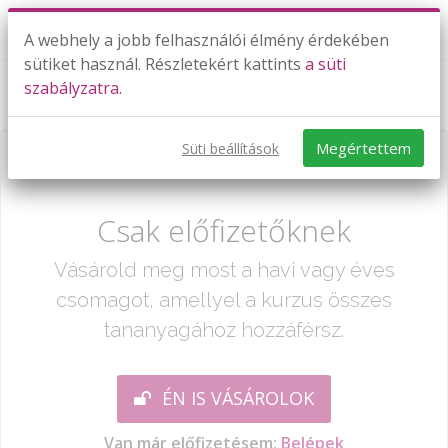
A webhely a jobb felhasználói élmény érdekében
sütiket használ. Részletekért kattints
a süti
szabályzatra.
Kördiagram
Megértettem
Süti beállítások
Már csak egy lépés:
Csak előfizetőknek
Vásárold meg most a havi vagy éves
csomagot, amellyel a kurzus összes
tananyagához hozzáférsz.
ÉN IS VÁSÁROLOK
Van már előfizetésem:
Belépek