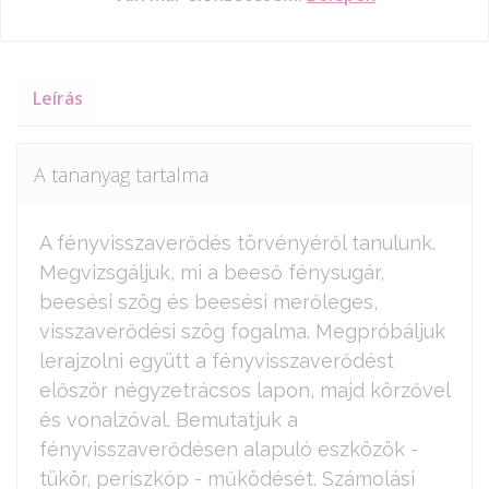
Leírás
A tananyag tartalma
A fényvisszaverődés törvényéről tanulunk.
Megvizsgáljuk, mi a beeső fénysugár,
beesési szög és beesési merőleges,
visszaverődési szög fogalma. Megpróbáljuk
lerajzolni együtt a fényvisszaverődést
először négyzetrácsos lapon, majd körzővel
és vonalzóval. Bemutatjuk a
fényvisszaverődésen alapuló eszközök -
tükör, periszkóp - működését. Számolási