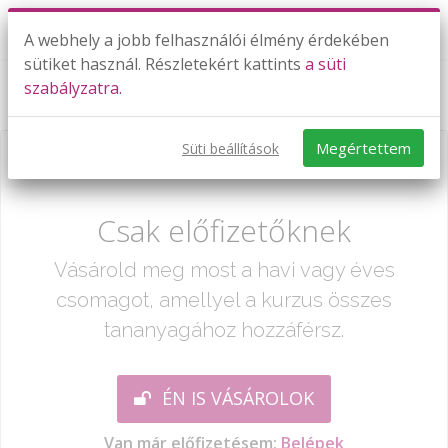
A webhely a jobb felhasználói élmény érdekében
sütiket használ. Részletekért kattints
a süti
szabályzatra.
Fényvisszaverődés
Megértettem
Süti beállítások
Már csak egy lépés:
Csak előfizetőknek
Vásárold meg most a havi vagy éves
csomagot, amellyel a kurzus összes
tananyagához hozzáférsz.
ÉN IS VÁSÁROLOK
Van már előfizetésem:
Belépek