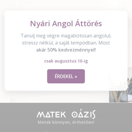
Nyári Angol Áttörés
Tanulj meg végre magabiztosan angolul,
stressz nélkül, a saját tempódban. Most
akár 50% kedvezménnyel!
csak augusztus 10-ig
ÉRDEKEL »
Matek könnyen, érthetően!