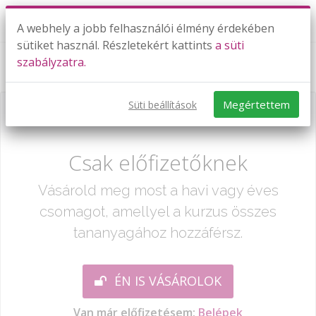
A webhely a jobb felhasználói élmény érdekében
sütiket használ. Részletekért kattints
a süti
szabályzatra.
Felvételi feladatsor: 2007 M1 7-10. feladat
Megértettem
Süti beállítások
Már csak egy lépés:
Csak előfizetőknek
Vásárold meg most a havi vagy éves
csomagot, amellyel a kurzus összes
tananyagához hozzáférsz.
ÉN IS VÁSÁROLOK
Van már előfizetésem:
Belépek