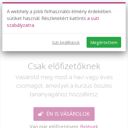
A webhely a jobb felhasználói élmény érdekében
sütiket használ. Részletekért kattints
a süti
szabályzatra.
Exponenciális egyenletek
Megértettem
Süti beállítások
Már csak egy lépés:
Csak előfizetőknek
Vásárold meg most a havi vagy éves
csomagot, amellyel a kurzus összes
tananyagához hozzáférsz.
ÉN IS VÁSÁROLOK
Van már előfizetésem:
Belépek