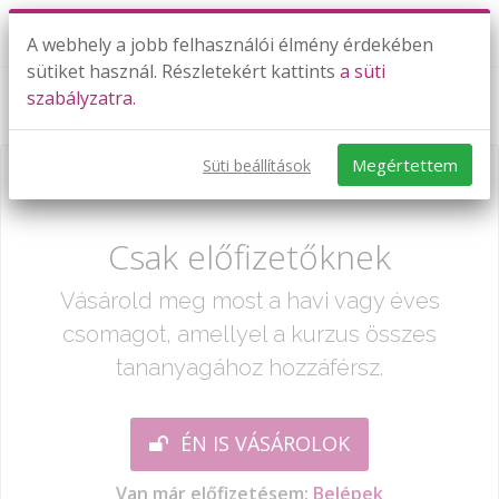
A webhely a jobb felhasználói élmény érdekében
sütiket használ. Részletekért kattints
a süti
szabályzatra.
Sorozatok
Megértettem
Süti beállítások
Már csak egy lépés:
Csak előfizetőknek
Vásárold meg most a havi vagy éves
csomagot, amellyel a kurzus összes
tananyagához hozzáférsz.
ÉN IS VÁSÁROLOK
Van már előfizetésem:
Belépek