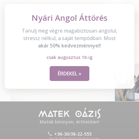
Nyári Angol Áttörés
Tanulj meg végre magabiztosan angolul,
stressz nélkül, a saját tempódban. Most
akár 50% kedvezménnyel!
csak augusztus 10-ig
ÉRDEKEL »
Matek könnyen, érthetően!
+36-30/38-22-555
H-CS: 8:00-16:00 | P: 8:00-12:00