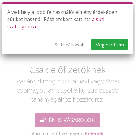
A webhely a jobb felhasználói élmény érdekében
sütiket használ. Részletekért kattints
a süti
szabályzatra.
Elektromos teljesítmény
Megértettem
Süti beállítások
Már csak egy lépés:
Csak előfizetőknek
Vásárold meg most a havi vagy éves
csomagot, amellyel a kurzus összes
tananyagához hozzáférsz.
ÉN IS VÁSÁROLOK
Van már előfizetésem:
Belépek