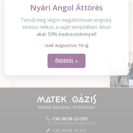
Nyári Angol Áttörés
Tanulj meg végre magabiztosan angolul,
stressz nélkül, a saját tempódban. Most
akár 50% kedvezménnyel!
csak augusztus 10-ig
ÉRDEKEL »
Matek könnyen, érthetően!
+36-30/38-22-555
H-CS: 8:00-16:00 | P: 8:00-12:00
+36-30/98-70-551