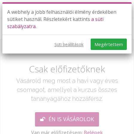
A webhely a jobb felhasználói élmény érdekében
sütiket használ. Részletekért kattints
a süti
szabályzatra.
Elektromos munka - Gyakorlás
Megértettem
Süti beállítások
Már csak egy lépés:
Csak előfizetőknek
Vásárold meg most a havi vagy éves
csomagot, amellyel a kurzus összes
tananyagához hozzáférsz.
ÉN IS VÁSÁROLOK
Van már előfizetésem:
Belépek