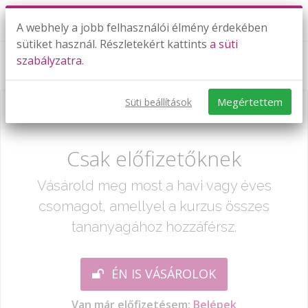
A webhely a jobb felhasználói élmény érdekében
sütiket használ. Részletekért kattints
a süti
szabályzatra.
Bolsevizmus, sztálini diktatúra
Megértettem
Süti beállítások
Már csak egy lépés:
Csak előfizetőknek
Vásárold meg most a havi vagy éves
csomagot, amellyel a kurzus összes
tananyagához hozzáférsz.
ÉN IS VÁSÁROLOK
Van már előfizetésem:
Belépek