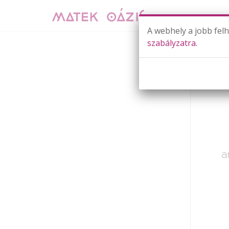
A webhely a jobb fel
szabályzatra.
Már cs
a