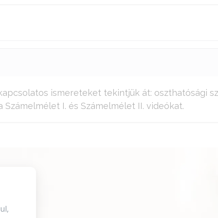
pcsolatos ismereteket tekintjük át: oszthatósági s
a Számelmélet I. és Számelmélet II. videókat.
ul,