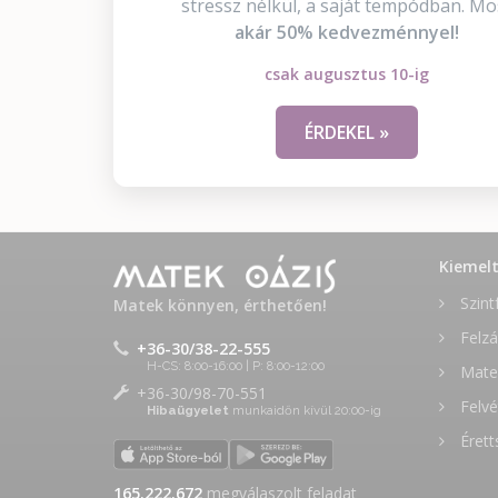
stressz nélkül, a saját tempódban. Mo
akár 50% kedvezménnyel!
csak augusztus 10-ig
ÉRDEKEL »
Kiemel
Szint
Matek könnyen, érthetően!
Felzá
+36-30/38-22-555
H-CS: 8:00-16:00 | P: 8:00-12:00
Matek
+36-30/98-70-551
Felvé
Hibaügyelet
munkaidőn kívül 20:00-ig
Érett
165.222.931
megválaszolt feladat