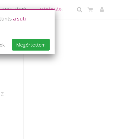
MOTIVÁCIÓ
VÁSÁRLÁS
ttints
a süti
Megértettem
sok
z.