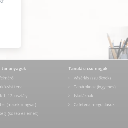
st
t tananyagok
Tanulási csomagok
felmérő
Vásárlás (szülőknek)
rkózási terv
Tanároknak (ingyenes)
 1–12. osztály
Iskoláknak
teli (matek-magyar)
Cafeteria megoldások
ségi (közép és emelt)