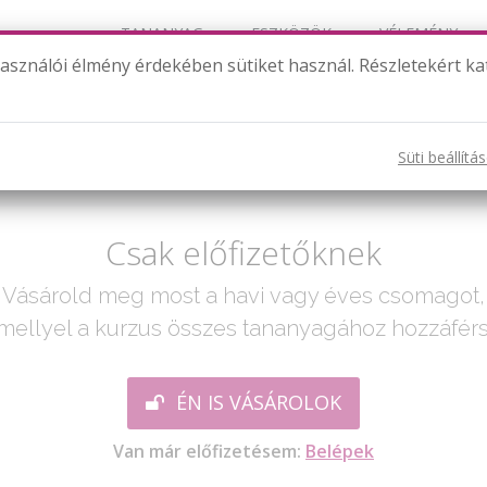
TANANYAG
ESZKÖZÖK
VÉLEMÉNY
használói élmény érdekében sütiket használ. Részletekért ka
Bevezetés (8. modul)
Süti beállítá
ak egy lépés:
Csak előfizetőknek
Vásárold meg most a havi vagy éves csomagot,
mellyel a kurzus összes tananyagához hozzáférs
ÉN IS VÁSÁROLOK
Van már előfizetésem:
Belépek