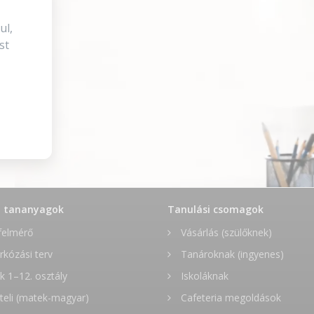
ul,
st
t tananyagok
Tanulási csomagok
felmérő
Vásárlás (szülőknek)
rkózási terv
Tanároknak (ingyenes)
 1–12. osztály
Iskoláknak
teli (matek-magyar)
Cafeteria megoldások