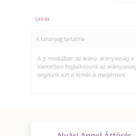
Leírás
A tananyag tartalma
A 3. modulban az arány, arányosság a
kiemelten foglalkozunk az arányossá
segítünk ezt a témát is megérteni.
Nyári Angol Áttörés