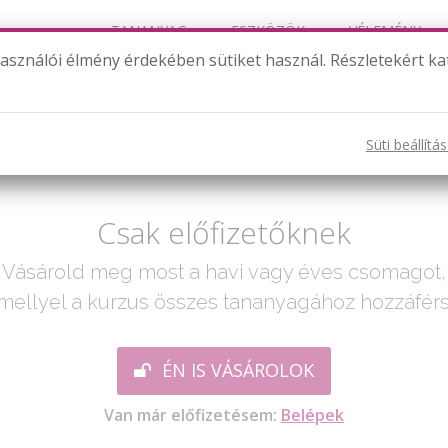
TANANYAG
ESZKÖZÖK
VÉLEMÉNY
használói élmény érdekében sütiket használ. Részletekért ka
Bevezetés (3. modul)
Süti beállítá
ak egy lépés:
Csak előfizetőknek
Vásárold meg most a havi vagy éves csomagot,
mellyel a kurzus összes tananyagához hozzáférs
ÉN IS VÁSÁROLOK
Van már előfizetésem:
Belépek