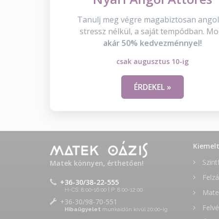
Tanulj meg végre magabiztosan angol
stressz nélkül, a saját tempódban. Mo
akár 50% kedvezménnyel!
csak augusztus 10-ig
ÉRDEKEL »
Kiemel
Szint
Matek könnyen, érthetően!
Felzá
+36-30/38-22-555
H-CS: 8:00-16:00 | P: 8:00-12:00
Matek
+36-30/98-70-551
Felvé
Hibaügyelet
munkaidőn kívül 20:00-ig