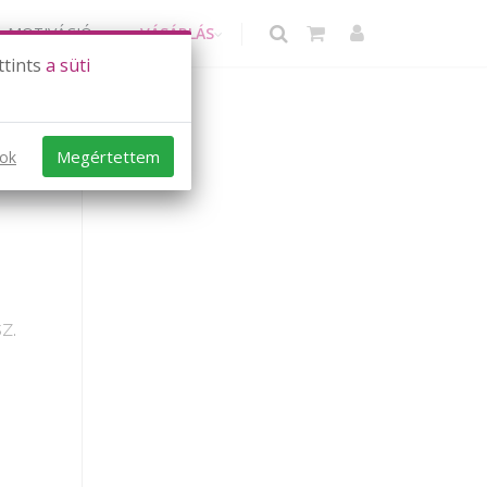
MOTIVÁCIÓ
VÁSÁRLÁS
ttints
a süti
Megértettem
sok
z.