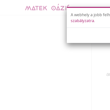
A webhely a jobb fel
szabályzatra.
Már cs
a