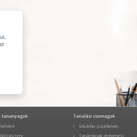
ul,
st
t tananyagok
Tanulási csomagok
felmérő
Vásárlás (szülőknek)
rkózási terv
Tanároknak (ingyenes)