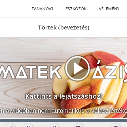
TANANYAG
ESZKÖZÖK
VÉLEMÉNY
Törtek (bevezetés)
Kattints a lejátszáshoz!
n a videóban nem automatikus a válasz értéke