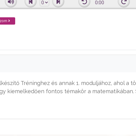
0:00
kozom
készítő Tréninghez és annak 1. moduljához, ahol a tö
 egy kiemelkedően fontos témakör a matematikában. 