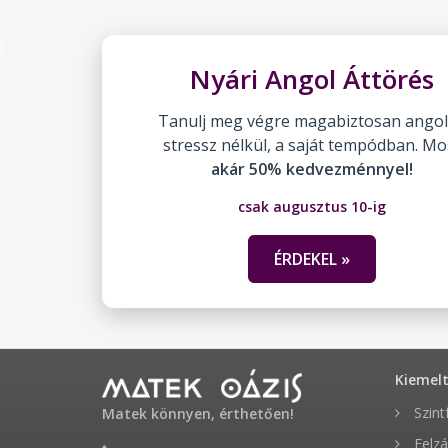
Nyári Angol Áttörés
Tanulj meg végre magabiztosan angol
stressz nélkül, a saját tempódban. Mo
akár 50% kedvezménnyel!
csak augusztus 10-ig
ÉRDEKEL »
Kiemel
Szint
Matek könnyen, érthetően!
Felzá