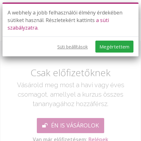
A webhely a jobb felhasználói élmény érdekében
sütiket használ. Részletekért kattints
a süti
szabályzatra.
Az idő mérése, mértékegységei II. rész
Megértettem
Süti beállítások
Már csak egy lépés:
Csak előfizetőknek
Vásárold meg most a havi vagy éves
csomagot, amellyel a kurzus összes
tananyagához hozzáférsz.
ÉN IS VÁSÁROLOK
Van már előfizetésem:
Belépek