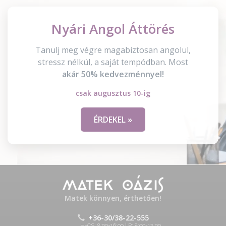
Nyári Angol Áttörés
Tanulj meg végre magabiztosan angolul,
stressz nélkül, a saját tempódban. Most
akár 50% kedvezménnyel!
csak augusztus 10-ig
ÉRDEKEL »
Matek könnyen, érthetően!
+36-30/38-22-555
H-CS: 8:00-16:00 | P: 8:00-12:00