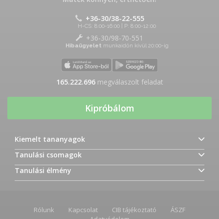
+36-30/38-22-555
H-CS: 8:00-16:00 | P: 8:00-12:00
+36-30/98-70-551
Hibaügyelet
munkaidőn kívül 20:00-ig
165.222.696
megválaszolt feladat
Kipróbálom
Kiemelt tananyagok
Tanulási csomagok
Tanulási élmény
Rólunk
Kapcsolat
CIB tájékoztató
ÁSZF
Adatvédelem