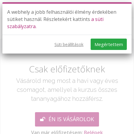
A webhely a jobb felhasználói élmény érdekében
sütiket használ. Részletekért kattints
a süti
szabályzatra.
Customs - TESZT
Megértettem
Süti beállítások
Már csak egy lépés:
Csak előfizetőknek
Vásárold meg most a havi vagy éves
csomagot, amellyel a kurzus összes
tananyagához hozzáférsz.
ÉN IS VÁSÁROLOK
Van már előfizetésem:
Belépek