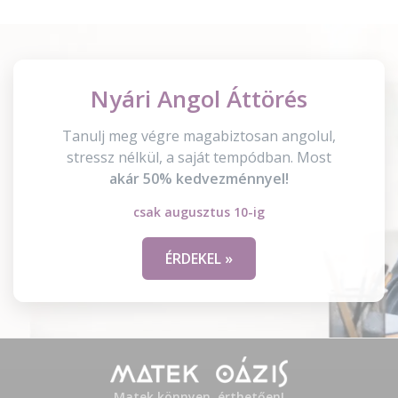
Nyári Angol Áttörés
Tanulj meg végre magabiztosan angolul,
stressz nélkül, a saját tempódban. Most
akár 50% kedvezménnyel!
csak augusztus 10-ig
ÉRDEKEL »
Matek könnyen, érthetően!