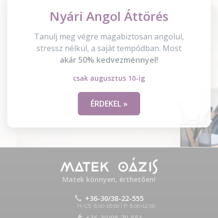
Nyári Angol Áttörés
Tanulj meg végre magabiztosan angolul,
stressz nélkül, a saját tempódban. Most
akár 50% kedvezménnyel!
csak augusztus 10-ig
ÉRDEKEL »
Matek könnyen, érthetően!
+36-30/38-22-555
H-CS: 8:00-16:00 | P: 8:00-12:00
+36-30/98-70-551