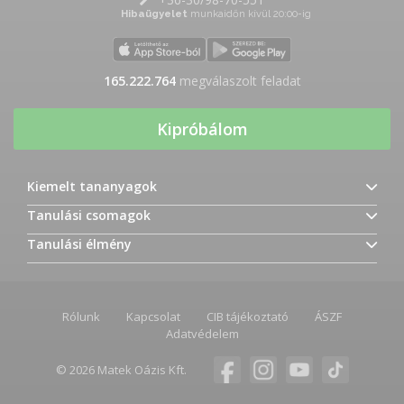
Hibaügyelet
munkaidőn kívül 20:00-ig
165.222.764
megválaszolt feladat
Kipróbálom
Kiemelt tananyagok
Tanulási csomagok
Tanulási élmény
Rólunk
Kapcsolat
CIB tájékoztató
ÁSZF
Adatvédelem
© 2026 Matek Oázis Kft.