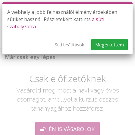
A webhely a jobb felhasználói élmény érdekében
sütiket használ. Részletekért kattints
a süti
szabályzatra.
2022. május 7-9. feladat emelt szintű
matek érettségi
Megértettem
Süti beállítások
Már csak egy lépés:
Csak előfizetőknek
Vásárold meg most a havi vagy éves
csomagot, amellyel a kurzus összes
tananyagához hozzáférsz.
ÉN IS VÁSÁROLOK