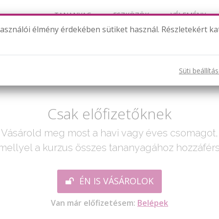
TANANYAG
ESZKÖZÖK
VÉLEMÉNY
használói élmény érdekében sütiket használ. Részletekért ka
2021. május 13-15. feladat
Süti beállítá
ak egy lépés:
Csak előfizetőknek
Vásárold meg most a havi vagy éves csomagot,
mellyel a kurzus összes tananyagához hozzáférs
ÉN IS VÁSÁROLOK
Van már előfizetésem:
Belépek