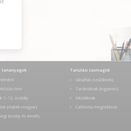
st
t tananyagok
Tanulási csomagok
felmérő
Vásárlás (szülőknek)
rkózási terv
Tanároknak (ingyenes)
 1–12. osztály
Iskoláknak
teli (matek-magyar)
Cafeteria megoldások
ségi (közép és emelt)