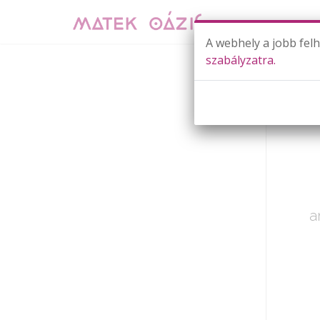
A webhely a jobb fel
szabályzatra.
Már cs
a