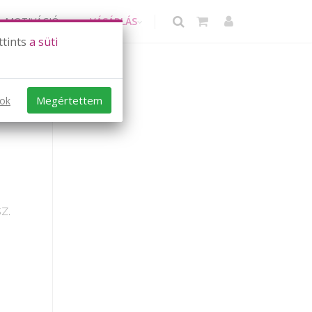
MOTIVÁCIÓ
VÁSÁRLÁS
ttints
a süti
Megértettem
sok
z.