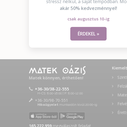
stressz nélkül, a saját tempódban. Mo
akár 50% kedvezménnyel!
csak augusztus 10-ig
ÉRDEKEL »
Kiemel
Szint
Matek könnyen, érthetően!
Felzá
+36-30/38-22-555
H-CS: 8:00-16:00 | P: 8:00-12:00
Matek
+36-30/98-70-551
Felvé
Hibaügyelet
munkaidőn kívül 20:00-ig
Érett
165.222.959
megválaszolt feladat