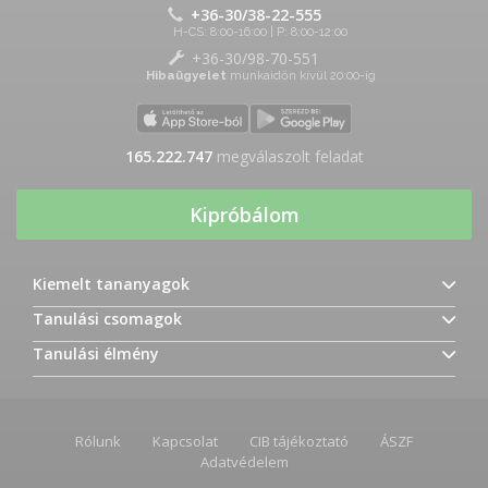
+36-30/38-22-555
H-CS: 8:00-16:00 | P: 8:00-12:00
+36-30/98-70-551
Hibaügyelet
munkaidőn kívül 20:00-ig
165.222.747
megválaszolt feladat
Kipróbálom
Kiemelt tananyagok
Tanulási csomagok
Tanulási élmény
Rólunk
Kapcsolat
CIB tájékoztató
ÁSZF
Adatvédelem