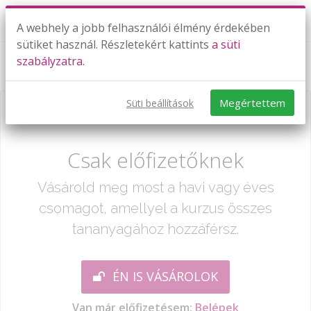
A webhely a jobb felhasználói élmény érdekében
sütiket használ. Részletekért kattints
a süti
szabályzatra.
2019. I. / 6-10. feladat
Megértettem
Süti beállítások
Már csak egy lépés:
Csak előfizetőknek
Vásárold meg most a havi vagy éves
csomagot, amellyel a kurzus összes
tananyagához hozzáférsz.
ÉN IS VÁSÁROLOK
Van már előfizetésem:
Belépek