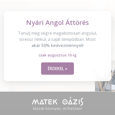
Nyári Angol Áttörés
Tanulj meg végre magabiztosan angolul,
stressz nélkül, a saját tempódban. Most
akár 50% kedvezménnyel!
csak augusztus 10-ig
ÉRDEKEL »
Matek könnyen, érthetően!