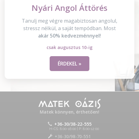
Nyári Angol Áttörés
Tanulj meg végre magabiztosan angolul,
stressz nélkül, a saját tempódban. Most
akár 50% kedvezménnyel!
csak augusztus 10-ig
ÉRDEKEL »
Matek könnyen, érthetően!
+36-30/38-22-555
H-CS: 8:00-16:00 | P: 8:00-12:00
+36-30/98-70-551