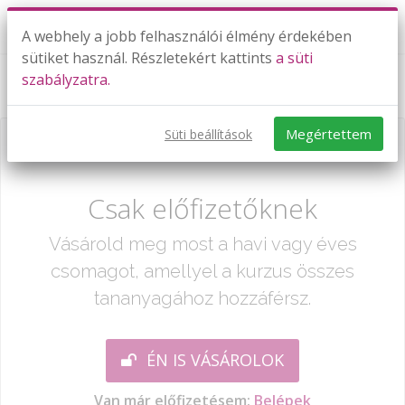
A webhely a jobb felhasználói élmény érdekében
sütiket használ. Részletekért kattints
a süti
szabályzatra.
2007. május 8. I. rész 1.-6. feladatok
Megértettem
Süti beállítások
Már csak egy lépés:
Csak előfizetőknek
Vásárold meg most a havi vagy éves
csomagot, amellyel a kurzus összes
tananyagához hozzáférsz.
ÉN IS VÁSÁROLOK
Van már előfizetésem:
Belépek