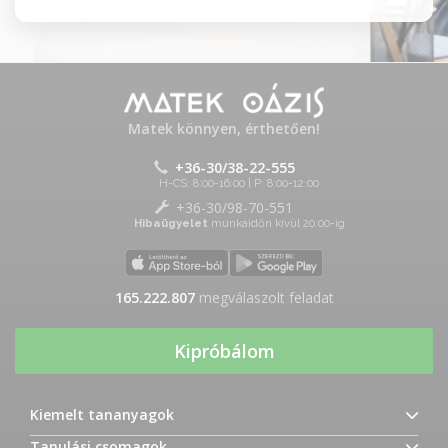
Matek könnyen, érthetően!
+36-30/38-22-555
H-CS: 8:00-16:00 | P: 8:00-12:00
+36-30/98-70-551
Hibaügyelet
munkaidőn kívül 20:00-ig
165.222.807
megválaszolt feladat
Kipróbálom
Kiemelt tananyagok
Tanulási csomagok