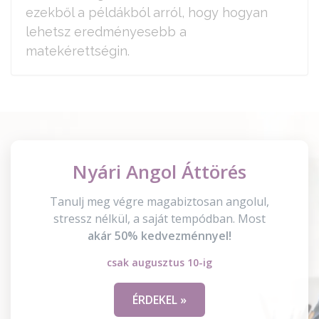
ezekből a példákból arról, hogy hogyan
lehetsz eredményesebb a
matekérettségin.
Nyári Angol Áttörés
Tanulj meg végre magabiztosan angolul,
stressz nélkül, a saját tempódban. Most
akár 50% kedvezménnyel!
csak augusztus 10-ig
ÉRDEKEL »