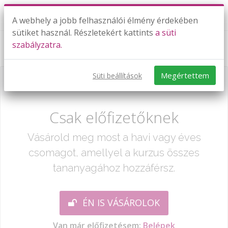
A webhely a jobb felhasználói élmény érdekében
sütiket használ. Részletekért kattints
a süti
szabályzatra.
2005. május 29., II. rész / 16-18. feladat
Megértettem
Süti beállítások
Már csak egy lépés:
Csak előfizetőknek
Vásárold meg most a havi vagy éves
csomagot, amellyel a kurzus összes
tananyagához hozzáférsz.
ÉN IS VÁSÁROLOK
Van már előfizetésem:
Belépek