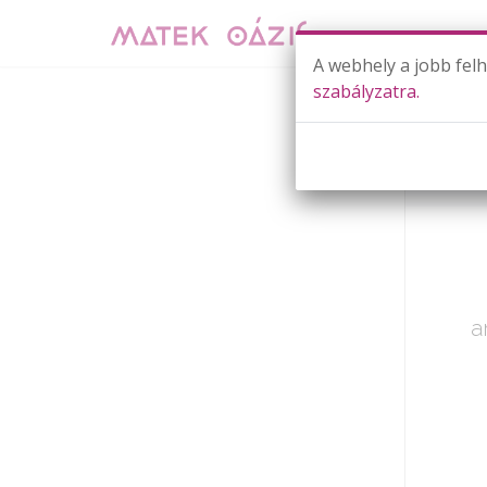
A webhely a jobb fel
szabályzatra.
Lekcija
Már cs
a