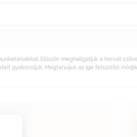
unkatársakkal. Először meghallgatjuk a horvát szöveg
eit gyakoroljuk. Megtanuljuk az ige felszólító módjá