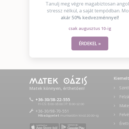
Tanulj meg végre magabiztosan angol
stressz nélkül, a saját tempódban. Mo
akár 50% kedvezménnyel!
csak augusztus 10-ig
ÉRDEKEL »
Kiemel
Szint
Matek könnyen, érthetően!
Felzá
+36-30/38-22-555
H-CS: 8:00-16:00 | P: 8:00-12:00
Matek
+36-30/98-70-551
Felvé
Hibaügyelet
munkaidőn kívül 20:00-ig
Érett