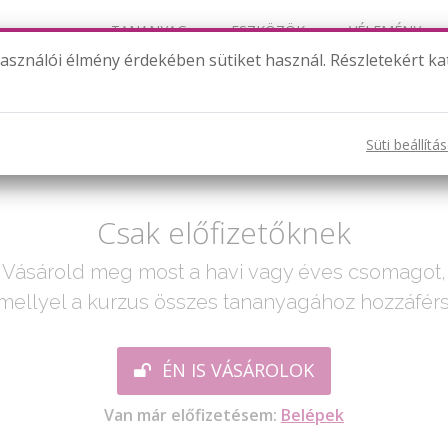
TANANYAG
ESZKÖZÖK
VÉLEMÉNY
használói élmény érdekében sütiket használ. Részletekért ka
 (Druženje s kolegama/ Barátkozás a munkatá
Süti beállítá
ak egy lépés:
Csak előfizetőknek
Vásárold meg most a havi vagy éves csomagot,
mellyel a kurzus összes tananyagához hozzáférs
ÉN IS VÁSÁROLOK
Van már előfizetésem:
Belépek