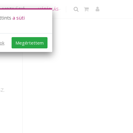
MOTIVÁCIÓ
VÁSÁRLÁS
ttints
a süti
rsakkal)
Megértettem
sok
z.