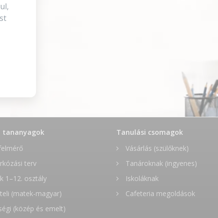
ul,
st
t tananyagok
Tanulási csomagok
felmérő
Vásárlás (szülőknek)
rkózási terv
Tanároknak (ingyenes)
 1–12. osztály
Iskoláknak
teli (matek-magyar)
Cafeteria megoldások
ségi (közép és emelt)