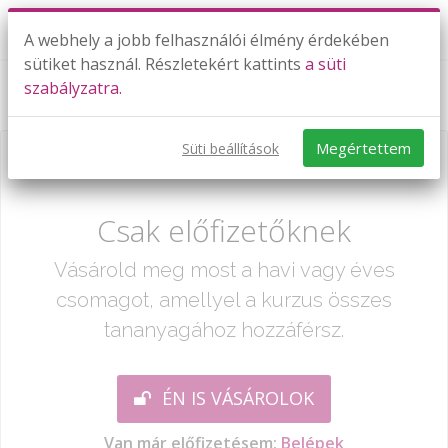
A webhely a jobb felhasználói élmény érdekében
sütiket használ. Részletekért kattints
a süti
szabályzatra.
Weather conditions
Megértettem
Süti beállítások
Már csak egy lépés:
Csak előfizetőknek
Vásárold meg most a havi vagy éves
csomagot, amellyel a kurzus összes
tananyagához hozzáférsz.
ÉN IS VÁSÁROLOK
Van már előfizetésem:
Belépek