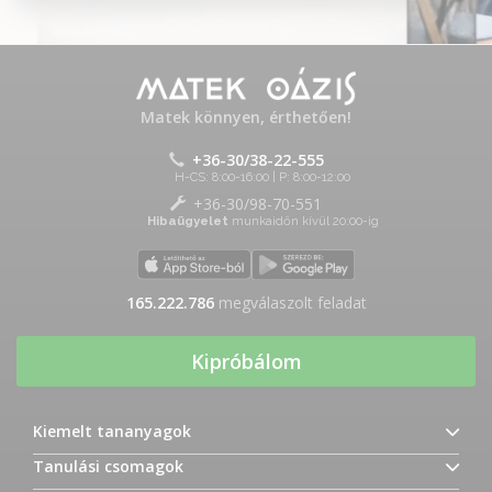
Matek könnyen, érthetően!
+36-30/38-22-555
H-CS: 8:00-16:00 | P: 8:00-12:00
+36-30/98-70-551
Hibaügyelet
munkaidőn kívül 20:00-ig
165.222.786
megválaszolt feladat
Kipróbálom
Kiemelt tananyagok
Tanulási csomagok