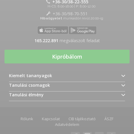
+36-30/38-22-555
H-CS: 8:00-16:00 | P: 8:00-12:00
+36-30/98-70-551
Hibaügyelet
munkaidőn kívül 20:00-ig
165.222.891
megválaszolt feladat
Kipróbálom
Kiemelt tananyagok
Tanulási csomagok
Tanulási élmény
Rólunk
Kapcsolat
CIB tájékoztató
ÁSZF
Adatvédelem