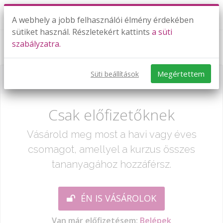
A webhely a jobb felhasználói élmény érdekében
sütiket használ. Részletekért kattints
a süti
szabályzatra.
1. feladatsor
Megértettem
Süti beállítások
Már csak egy lépés:
Csak előfizetőknek
Vásárold meg most a havi vagy éves
csomagot, amellyel a kurzus összes
tananyagához hozzáférsz.
ÉN IS VÁSÁROLOK
Van már előfizetésem:
Belépek