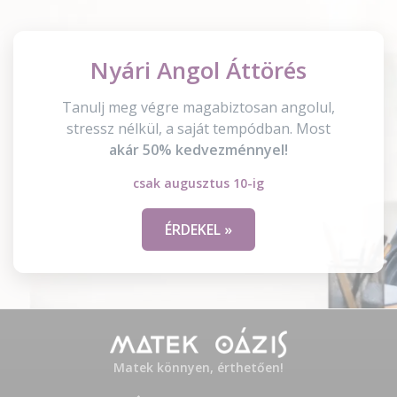
Nyári Angol Áttörés
Tanulj meg végre magabiztosan angolul,
stressz nélkül, a saját tempódban. Most
akár 50% kedvezménnyel!
csak augusztus 10-ig
ÉRDEKEL »
Matek könnyen, érthetően!