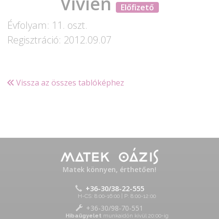
Vivien
Előfizető
Évfolyam: 11. oszt.
Regisztráció: 2012.09.07
Vissza az összes tablóképhez
Matek könnyen, érthetően!
+36-30/38-22-555
H-CS: 8:00-16:00 | P: 8:00-12:00
+36-30/98-70-551
Hibaügyelet
munkaidőn kívül 20:00-ig