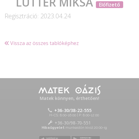
LUTTER MIKSA
Előfizető
Regisztráció: 2023.04.24
Vissza az összes tablóképhez
Matek könnyen, érthetően!
+36-30/38-22-555
H-CS: 8:00-16:00 | P: 8:00-12:00
+36-30/98-70-551
Hibaügyelet
munkaidőn kívül 20:00-ig