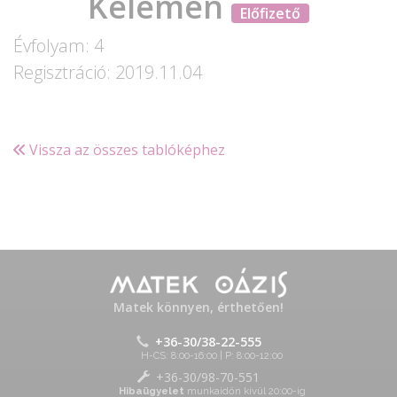
Kelemen
Előfizető
Évfolyam: 4
Regisztráció: 2019.11.04
Vissza az összes tablóképhez
Matek könnyen, érthetően!
+36-30/38-22-555
H-CS: 8:00-16:00 | P: 8:00-12:00
+36-30/98-70-551
Hibaügyelet
munkaidőn kívül 20:00-ig